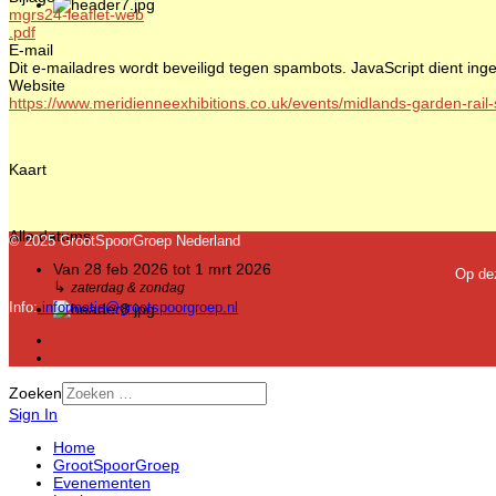
mgrs24-leaflet-web
.pdf
E-mail
Dit e-mailadres wordt beveiligd tegen spambots. JavaScript dient inge
Website
https://www.meridienneexhibitions.co.uk/events/midlands-garden-rail
Kaart
Alle datums
© 2025 GrootSpoorGroep Nederland
Van
28 feb 2026
tot
1 mrt 2026
Op de
↳
zaterdag & zondag
Info:
informatie@grootspoorgroep.nl
Zoeken
Sign In
Home
GrootSpoorGroep
Evenementen