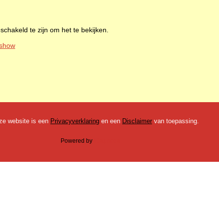
schakeld te zijn om het te bekijken.
-show
ze website is een
Privacyverklaring
en een
Disclaimer
van toepassing.
Powered by
iCagenda