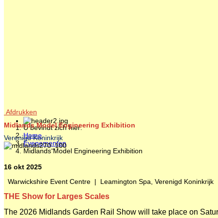
Afdrukken
Midlands Model Engineering Exhibition
U bevindt zich hier:
Home
Verenigd Koninkrijk
Evenementen
Midlands Model Engineering Exhibition
16 okt 2025
Warwickshire Event Centre
|
Leamington Spa, Verenigd Koninkrijk
THE Show for Larges Scales
The 2026 Midlands Garden Rail Show will take place on Satu