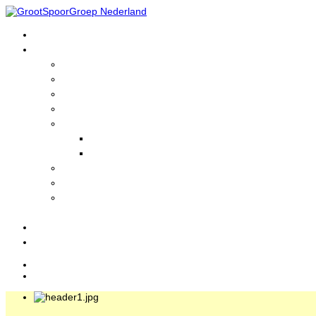
Home
GrootSpoorGroep
Wie zijn wij?
Informatie
Lid worden?
Historie
Nieuws
Actuele Nieuws
Nieuwsarchief
Foto's en Filmpjes
GrootSpoorLinks
Treinen
bezienswaardigheden
Evenementen
Login